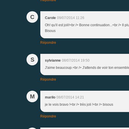
C
Carole
09/07/2014 11:26
Oh! qu'il est joli!<br /> Bonne continuation...<br /> Il pl
Bisous
Répondre
S
sylvianne
08/07/2014 19:50
J'aime beaucoup.<br /> J'attends de voir ton ensemble
Répondre
M
marilo
08/07/2014 14:21
je le vois bravo !<br /> très joli !<br /> bisous
Répondre