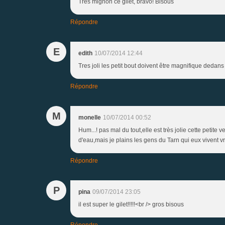
Très mignon ce gilet, bravo! Bisous
Répondre
E
edith
10/07/2014 12:44
Tres joli les petit bout doivent être magnifique dedans 
Répondre
M
monelle
10/07/2014 00:52
Hum...! pas mal du tout,elle est très jolie cette petite
d'eau,mais je plains les gens du Tarn qui eux vivent v
Répondre
P
pina
09/07/2014 23:05
il est super le gilet!!!!!<br /> gros bisous
Répondre