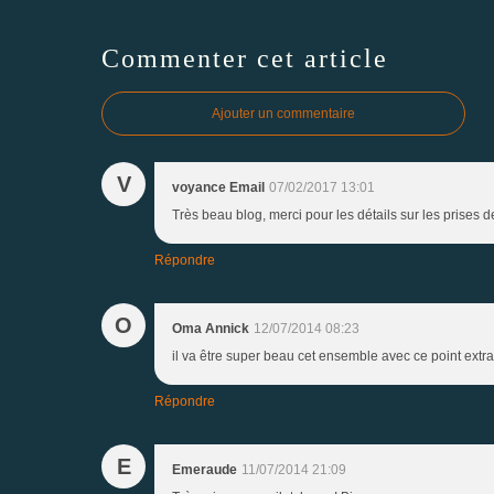
Commenter cet article
Ajouter un commentaire
V
voyance Email
07/02/2017 13:01
Très beau blog, merci pour les détails sur les prises d
Répondre
O
Oma Annick
12/07/2014 08:23
il va être super beau cet ensemble avec ce point extra
Répondre
E
Emeraude
11/07/2014 21:09