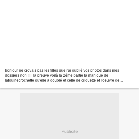
bonjour ne croyais pas les filles que j'ai oublié vos photos dans mes
dossiers non !!!!! la preuve voilà la 2éme partie la manique de
lafouinecrochette qu'elle a doublé et celle de criquette et l'oeuvre de
crealoisirs et celle de maryse et maintenant...
Publicité