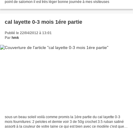
point de salomon il est très léger bonne journée à mes visiteuses
cal layette 0-3 mois 1ére partie
Publié le 22/04/2012 à 13:01
Par
hmk
sous un beau soleil voilà comme promis la 1ére partie du cal layette 0-3
mois fournitures: 2 pelotes et demie voir 3 de 50g crochet 3.5 ruban satiné
assorti à la couleur de votre laine ce qui est bien avec ce modèle c'est que
vous pouvez l'adapter à n'importe...