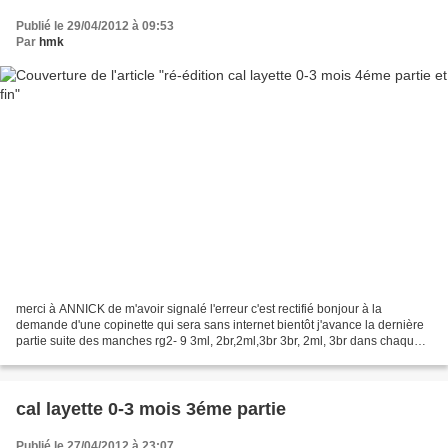
Publié le 29/04/2012 à 09:53
Par
hmk
merci à ANNICK de m'avoir signalé l'erreur c'est rectifié bonjour à la
demande d'une copinette qui sera sans internet bientôt j'avance la dernière
partie suite des manches rg2- 9 3ml, 2br,2ml,3br 3br, 2ml, 3br dans chaque
arceau fermer par 1mc à la 3éme...
cal layette 0-3 mois 3éme partie
Publié le 27/04/2012 à 23:07