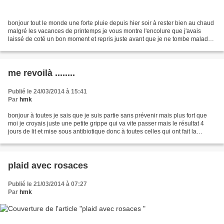
bonjour tout le monde une forte pluie depuis hier soir à rester bien au chaud
malgré les vacances de printemps je vous montre l'encolure que j'avais
laissé de coté un bon moment et repris juste avant que je ne tombe malade
la voilà finie et je vais aujourd'hui...
me revoilà ........
Publié le 24/03/2014 à 15:41
Par
hmk
bonjour à toutes je sais que je suis partie sans prévenir mais plus fort que
moi je croyais juste une petite grippe qui va vite passer mais le résultat 4
jours de lit et mise sous antibiotique donc à toutes celles qui ont fait la
demande du cal boléro...
plaid avec rosaces
Publié le 21/03/2014 à 07:27
Par
hmk