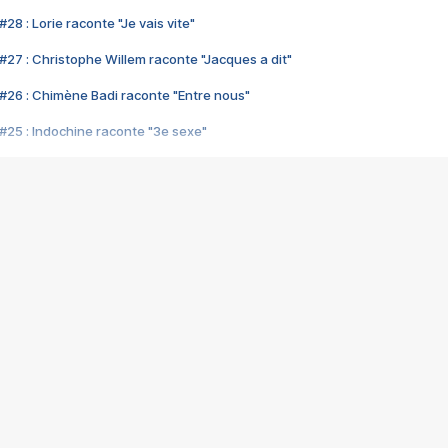
28 : Lorie raconte "Je vais vite"
#27 : Christophe Willem raconte "Jacques a dit"
#26 : Chimène Badi raconte "Entre nous"
#25 : Indochine raconte "3e sexe"
#24 : Zaho raconte "C'est chelou"
#23 : Patrick Bruel raconte "Au café des délices"
#22 : Kyo raconte "Le chemin"
#21 : Nolwenn Leroy raconte "Cassé"
#20 : Patrick Hernandez raconte "Born to be alive"
#19 : Lorie raconte "Près de moi"
#18 : Michael Jones raconte "A nos actes manqués" (avec Jean-Jacque
#17 : Khaled raconte "Aïcha"