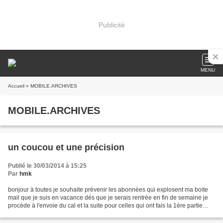
Publicité
MENU
Accueil
» MOBILE.ARCHIVES
MOBILE.ARCHIVES
un coucou et une précision
Publié le 30/03/2014 à 15:25
Par
hmk
bonjour à toutes je souhaite prévenir les abonnées qui explosent ma boite
mail que je suis en vacance dés que je serais rentrée en fin de semaine je
procède à l'envoie du cal et la suite pour celles qui ont fais la 1ére partie
avec toutes mes excuses...