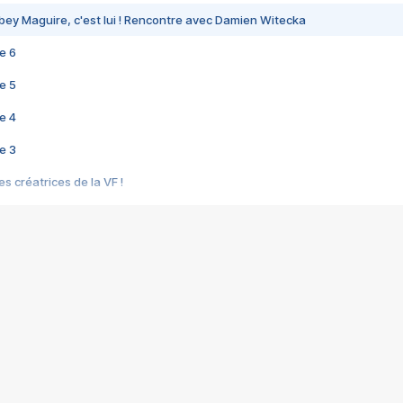
bey Maguire, c'est lui ! Rencontre avec Damien Witecka
e 6
e 5
e 4
e 3
s créatrices de la VF !
e 2
e 1
e Mektoub My Love arrive enfin ! Rencontre avec Shaïn Boumedine et Sal
i : après Toni en famille
elle réalise le bouleversant Dites lui que je l'aime
ais ! Rencontre autour de Vie privée de Rebecca Zlotowski