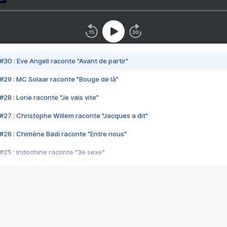
#30 : Eve Angeli raconte "Avant de partir"
#29 : MC Solaar raconte "Bouge de là"
28 : Lorie raconte "Je vais vite"
#27 : Christophe Willem raconte "Jacques a dit"
#26 : Chimène Badi raconte "Entre nous"
#25 : Indochine raconte "3e sexe"
#24 : Zaho raconte "C'est chelou"
#23 : Patrick Bruel raconte "Au café des délices"
#22 : Kyo raconte "Le chemin"
#21 : Nolwenn Leroy raconte "Cassé"