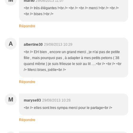
marilo
29/08/2013 11:07
<br /> très élégantes !<br /> <br /> <br /> merci !<br /> <br />
<br /> bises !<br />
Répondre
A
albertine30
29/08/2013 10:29
<br /> EH bien , encore un grand merci , je n'ai pas de petite
fille , mais pourquoi pas , à adapter à mes petits petons ( 38
quand même ) je suis frileuse le soir au lit .....<br /> <br /> <br
/> Merci bises, joëlle<br />
Répondre
M
maryse93
29/08/2013 10:28
<br /> elles sont tres sympa merci pour le partage<br />
Répondre